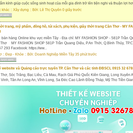
ắm kính giúp cuộc sống sinh hoạt của mỗi gia đình trở lên tiện nghi và thuận lợi hơ
c khác
::
Xây dựng
:: Bởi:
Lê Thị Quyên
0 giây trước
ợt xem
ời trang, mỹ phẩm, đồng hồ, túi xách, phụ kiện, giày thời trang Cần Thơ - M
3
 bán hàng Online khu vực miền Tây - Địa chỉ: MY FASHION SHOP - 581P Trần Qu
 Thơ MY FASHION SHOP 581P Trần Quang Diệu, P.An Thới, Q.Bình Thủy, TP.Cầ
7 293 Facebook: https://ww...
ơ
::
Đẹp - Khỏe
:: Bởi:
Doanh Nghiệp Miền Tây
35 phút trước
 lượt xem
ế website và Quảng cáo trực tuyến TP. Cần Thơ và các tỉnh ĐBSCL 0915 32 67
Thơ, Sóc Trăng, Bạc Liêu, Cà Mau, Rạch Giá Phú Quốc Kiên Giang, Long Xuyên 
à Vinh, Tân An Long An, Vĩnh Long, Sa Đéc Cao Lãnh Đồng Tháp, Mỹ Tho Tiền Gian