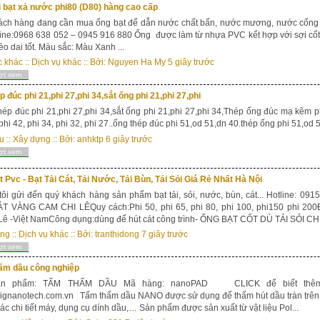
i bạt xả nước phi80 (D80) hàng cao cấp
́ch hàng đang cần mua ống bạt để dẫn nước chất bẩn, nước mương, nước cống r
line:0968 638 052 – 0945 916 880 Ống được làm từ nhựa PVC kết hợp với sợi cốt d
dẻo dai tốt. Màu sắc: Màu Xanh ...
c khác
::
Dịch vụ khác
:: Bởi:
Nguyen Ha My
5 giây trước
ợt xem
p đúc phi 21,phi 27,phi 34,sắt ống phi 21,phi 27,phi
p đúc phi 21,phi 27,phi 34,sắt ống phi 21,phi 27,phi 34,Thép ống đúc mạ kẽm p
 phi 42, phi 34, phi 32, phi 27..ống thép đúc phi 51,od 51,dn 40.thép ống phi 51,od 5
u
::
Xây dựng
:: Bởi:
anhktp
6 giây trước
ợt xem
 Pvc - Bạt Tải Cát, Tải Nước, Tải Bùn, Tải Sỏi Giá Rẻ Nhất Hà Nội
ôi gửi đến quý khách hàng sản phẩm bạt tải, sỏi, nước, bùn, cát... Hotline: 
T VÀNG CAM CHI LÊQuy cách:Phi 50, phi 65, phi 80, phi 100, phi150 phi 2
Lê -Việt NamCông dụng:dùng để hút cát công trình- ỐNG BẠT CỐT DÙ TẢI SỎI CHI
ăng
::
Dịch vụ khác
:: Bởi:
tranthidong
7 giây trước
ợt xem
ấm dầu công nghiệp
ản phẩm: TẤM THẤM DẦU Mã hàng: nanoPAD CLICK để biết thêm th
/bignanotech.com.vn Tấm thấm dầu NANO được sử dụng để thấm hút dầu tràn trên m
các chi tiết máy, dụng cụ dính dầu,… Sản phẩm được sản xuất từ vật liệu Pol...