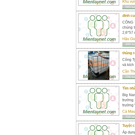
Khu vự
565 lư
đinh c
CÔNG T
chúng 
2,6*57 c
Hậu Gi
489 lư
thùng r
Công Ty
và kích
Cần Th
709 lư
Tìm nhà
Big Nan
trường 
trường 
Cà Ma
708 lư
Tuyệt c
Áp dụng