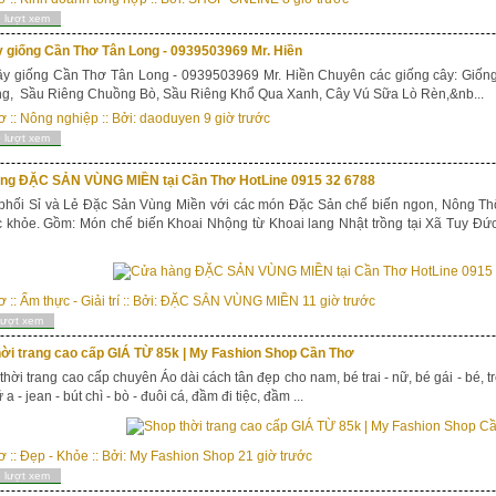
 lượt xem
y giống Cần Thơ Tân Long - 0939503969 Mr. Hiền
ây giống Cần Thơ Tân Long - 0939503969 Mr. Hiền Chuyên các giống cây: Giốn
ng, Sầu Riêng Chuồng Bò, Sầu Riêng Khổ Qua Xanh, Cây Vú Sữa Lò Rèn,&nb...
ơ
::
Nông nghiệp
:: Bởi:
daoduyen
9 giờ trước
 lượt xem
ng ĐẶC SẢN VÙNG MIỀN tại Cần Thơ HotLine 0915 32 6788
hối Sỉ và Lẻ Đặc Sản Vùng Miền với các món Đặc Sản chế biến ngon, Nông Thổ
 khỏe. Gồm: Món chế biến Khoai Nhộng từ Khoai lang Nhật trồng tại Xã Tuy Đứ
ơ
::
Ẩm thực - Giải trí
:: Bởi:
ĐẶC SẲN VÙNG MIỀN
11 giờ trước
lượt xem
hời trang cao cấp GIÁ TỪ 85k | My Fashion Shop Cần Thơ
thời trang cao cấp chuyên Áo dài cách tân đẹp cho nam, bé trai - nữ, bé gái - bé, t
a - jean - bút chì - bò - đuôi cá, đầm đi tiệc, đầm ...
ơ
::
Đẹp - Khỏe
:: Bởi:
My Fashion Shop
21 giờ trước
 lượt xem