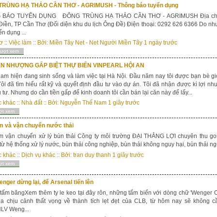
RÙNG HẠ THẢO CẦN THƠ - AGRIMUSH - Thông báo tuyển dụng
 BÁO TUYỂN DỤNG ĐÔNG TRÙNG HẠ THẢO CẦN THƠ - AGRIMUSH Địa chỉ: Ấ
iền, TP Cần Thơ (Đối diện khu du lịch Ông Đề) Điện thoại: 0292 626 6366 Do nhu c
ển dụng ...
ơ
::
Việc làm
:: Bởi:
Miền Tây Net - Net Người Miền Tây
1 ngày trước
lượt xem
N NHƯỢNG GẤP BIỆT THỰ BIỂN VINPEARL HỘI AN
Nam hiện đang sinh sống và làm việc tại Hà Nội. Đầu năm nay tôi được bạn bè gi
ôi đã tìm hiểu rất kỹ và quyết định đầu tư vào dự án. Tôi đã nhận được kì lợi 
 tư. Nhưng do cần tiền gấp để kinh doanh tôi cần bán lại căn này để lấy...
c khác
::
Nhà đất
:: Bởi:
Nguyễn Thế Nam
1 giây trước
ợt xem
m và vận chuyển nước thải
m vận chuyển xử lý bùn thải Công ty môi trường ĐẠI THẮNG LỢI chuyên thu go
từ hệ thống xử lý nước, bùn thải công nghiệp, bùn thải không nguy hại, bùn thải ng
c khác
::
Dịch vụ khác
:: Bởi:
tran duy thanh
1 giây trước
ợt xem
enger dừng lại, để Arsenal tiến lên
ấm băngXem thêm ty le keo tại đây rôn, những tẩm biển với dòng chữ 'Wenger 
a chịu cảnh thất vọng về thành tích lẹt đẹt của CLB, từ hôm nay sẽ không c
V Weng...