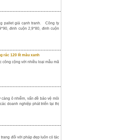
allet giá cạnh tranh. Công ty
*90, đinh cuộn 2,9*80, đinh cuộn
ng rác 120 lít màu xanh
 công cộng với nhiều loại mẫu mã
y càng ô nhiễm, vấn đề bảo vệ môi
ác doanh nghiệp phát triển tại thị
trang đối với pháp đẹp luôn có tác