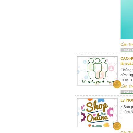
Cần Th
60,585
CAO HÙ
lãi suấ
Chúng 
cửa: 
QUA THẺ
Cần Th
16,865
Ly INOX
> Sản p
phẩm Nh
...
Cần Th