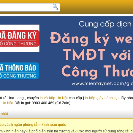
á rẻ Hoa Long , chuyên
In vỏ hộp Hà Nội
cao cấp |
In hộp giấy bánh kẹo
lấy nha
i Hà Nội
. Đặt in gọi: 0903 400 469 (Có Zalo)
 nhất
ấp vách ngăn phòng tắm kính toàn quốc
m kính hiện nay đã phổ biến trên thị trường và được mọi người sử dụng rộng rãi 