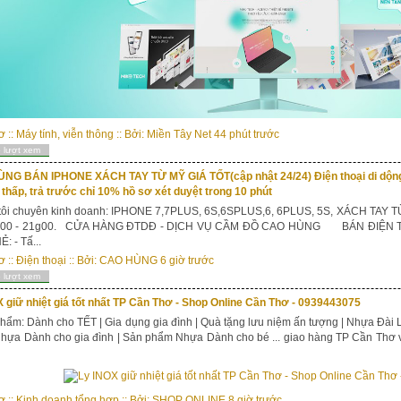
ơ
::
Máy tính, viễn thông
:: Bởi:
Miền Tây Net
44 phút trước
 lượt xem
NG BÁN IPHONE XÁCH TAY TỪ MỸ GIÁ TỐT(cập nhật 24/24) Điện thoại di dộng,
t thấp, trả trước chỉ 10% hồ sơ xét duyệt trong 10 phút
tôi chuyên kinh doanh: IPHONE 7,7PLUS, 6S,6SPLUS,6, 6PLUS, 5S, XÁCH TAY TỪ
9g00 - 21g00. CỬA HÀNG ĐTDĐ - DỊCH VỤ CẦM ĐỒ CAO HÙNG BÁN ĐIỆN
: - Tấ...
ơ
::
Điện thoại
:: Bởi:
CAO HÙNG
6 giờ trước
 lượt xem
 giữ nhiệt giá tốt nhất TP Cần Thơ - Shop Online Cần Thơ - 0939443075
hẩm: Dành cho TẾT | Gia dụng gia đình | Quà tặng lưu niệm ấn tượng | Nhựa Đài 
ựa Dành cho gia đình | Sản phẩm Nhựa Dành cho bé ... giao hàng TP Cần Thơ v
ơ
::
Kinh doanh tổng hợp
:: Bởi:
SHOP ONLINE
8 giờ trước