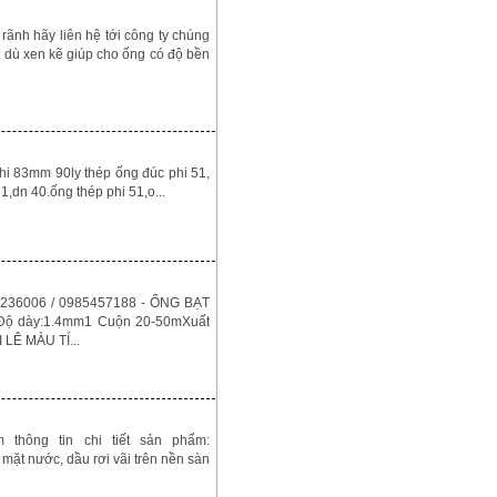
ãnh hãy liên hệ tới công ty chúng
ù xen kẽ giúp cho ống có độ bền
hi 83mm 90ly thép ống đúc phi 51,
1,dn 40.ống thép phi 51,o...
0915236006 / 0985457188 - ỐNG BẠT
00Độ dày:1.4mm1 Cuộn 20-50mXuất
 LÊ MÀU TÍ...
ông tin chi tiết sản phẩm:
ặt nước, dầu rơi vãi trên nền sàn