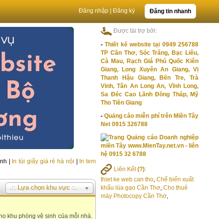
Đăng nhập
|
Đăng ký
Đăng tin nhanh
Được tài trợ bởi:
-
Thiết kế website tại 0949 256788
TP Cần Thơ, Sóc Trăng, Bạc Liêu,
Cà Mau, Rạch Giá Phú Quốc Kiên
Giang, Long Xuyên An Giang, Vị
Thanh Hậu Giang, Bến Tre, Trà
Vinh, Tân An Long An, Vĩnh Long,
Sa Đéc Cao Lãnh Đồng Tháp, Mỹ
Tho Tiền Giang
-
Quảng cáo miễn phí trên Miền Tây
Net 0915 326788
nh |
In túi giấy giá rẻ hà nội
|
In tem
Liên Kết
(?)
:
thiet ke web can tho
,
Chế biến xuất
.:: Lựa chọn khu vực ::.
khẩu lúa gạo Cần Thơ
,
Cho thuê
máy Photocopy Cần Thơ
,
cho khu phòng vệ sinh của mỗi nhà.