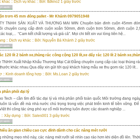
c khác
::
Dịch vụ khác
:: Bởi:
ttdkno2
1 giây trước
ợt xem
uộn trơn 45 mm đóng pallet - Mr Khánh 0979051948
Y TNHH SẢN XUẤT VÀ THƯƠNG MẠI WIN Chuyên bán đinh cuộn 45mm đóng p
tôi chuyên cung cấp đinh cuộn xoắn 50mm, đinh cuộn trơn 50mm, đinh cuộn 2,9
ác loại,... “Cam kết chất lượng và giá cả”. Mọi chi tiết xin vui lòng liên hệ...
ang
::
Dịch vụ khác
:: Bởi:
Nguyễn Bá Khánh
2 giây trước
ợt xem
ác 120 lít 2 bánh xe,thùng rác công cộng 120 lít,xe đẩy rác 120 lít 2 bánh xe,thù
 TNHH Xuất Nhập Khẩu Thương Mại Cát Đằng chuyên cung cấp các loại thùng rác
 thước khác nhau.Qua đây xin gửi tới quý khách hàng mẫu xe thu gom rác 120 lít...
ơ
::
Kinh doanh tổng hợp
:: Bởi:
Ms.Loan
2 giây trước
ợt xem
 phân phối đại lý
o Tech – cần tìm đối tác đại lý và nhà phân phối toàn quốc Môi trường đang ngà
luôn là vấn đề mà nhà nước chú trọng trong việc phát triển kinh tế bền vững. Để c
Việt thì công tác ứng phó xự cố môi trường luôn được các doanh nghiệp ...
u
::
Xây dựng
:: Bởi:
Sales001
3 giây trước
ợt xem
hiêu ăn gian chiều cao cực đỉnh dành cho các nàng mét rưỡi
 những mẹo nhỏ này, các nàng mét rưỡi sẽ nhìn cao ráo hơn khi diện đồ lên. Thời 