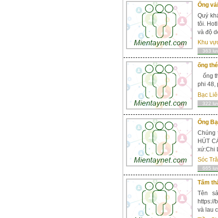
Ống vả
Quý kha
tôi. Hot
và độ 
Khu vự
363 lư
ống thé
ống thé
phi 48,
Bạc Liê
322 lư
Ống Bạt
Chúng t
HÚT CÁ
xứ:Chi 
Sóc Tr
665 lư
Tấm th
Tên s
https:/
và lau 