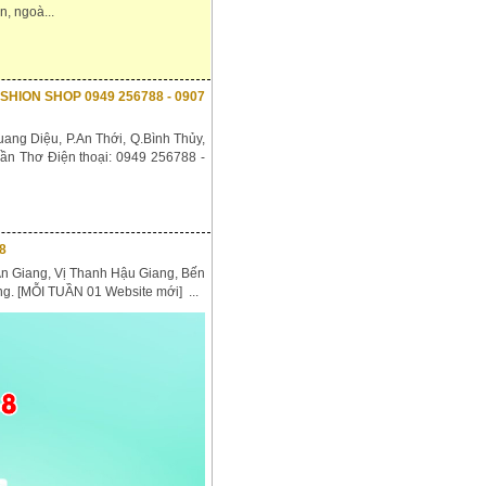
n, ngoà...
Y FASHION SHOP 0949 256788 - 0907
ang Diệu, P.An Thới, Q.Bình Thủy,
n Thơ Điện thoại: 0949 256788 -
88
An Giang, Vị Thanh Hậu Giang, Bến
g. [MỖI TUẦN 01 Website mới] ...