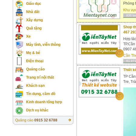
Phòng t
Giáo dục
Khu vự
Nhà đất
836 lư
Xây dựng
Shop th
Quà tặng
467 29
Xe
Hợp tác
TP.Cần
Máy tính, viễn thông
0907 46
Mẹ & bé
Cần Th
Điện thoại
61,971
Quảng cáo
Thiết k
TP Cần 
Trang trí nội thất
Tre, Tr
Khách sạn
Tín dụng, cầm đồ
Kinh doanh tổng hợp
Dịch vụ khác
Quảng cáo
0915 32 6788