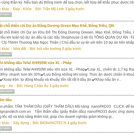
 cùng thần kỳ. Nếu bạn đủ thông minh để lựa chọn, kết hợp để khắc phục được nh
c khác
::
Đẹp - Khỏe
:: Bởi:
Trần Mỹ Linh
3 giây trước
ợt xem
ặt chỗ thiện chí Dự án Đông Dương Green Mạo Khê, Đông Triều, QN
ặt chỗ thiện chí Dự án Khu Đô Thị Đông Dương Greeen, Mạo Khê, Đông Triều, Q
riều khi toàn bộ dự án đều là các dãy Shophouse (146 lô) TỔNG QUAN DỰ ÁN -
 Cty TNHH Thương Mại Ngọc Thiện ( Chủ đầu tư uy tín với trên 10 dự án trên khắp 
c khác
::
Nhà đất
:: Bởi:
bùi văn trường
3 giây trước
ợt xem
ên không dầu Tefal AH950W size XL - Pháp
ên không dầu Tefal AH950W siêu lớn size XL - Pháp✔️Loại XL, chiên đc 1,7 kg th
tiFry: nhanh hơn tới 30%✔️Lưu thông không khí nóng: Thức ăn được chiên ở khoản
✔️Xoay trộn: tự động khuấy và khuấy, tốn rất rất ít dầu ăn.✔️Khay nấu ăn v...
ang
::
Xe
:: Bởi:
Hàng Châu Âu
3 giây trước
lượt xem
ấm dầu
n phẩm: TẤM THẤM DẦU (GIẤY THẤM DẦU) Mã hàng: nanoPAD33 CLICK để biết th
//bignanotech.com.vn Tấm thấm dầu (giấy thấm dầu) nanoPAD33 được ứng dựn
g tốc dộ và khả năng thấm hút, giúp cho doanh nghiệp giảm không gi...
c khác
::
Xây dựng
:: Bởi:
BIGNANOTECH
4 giây trước
ợt xem