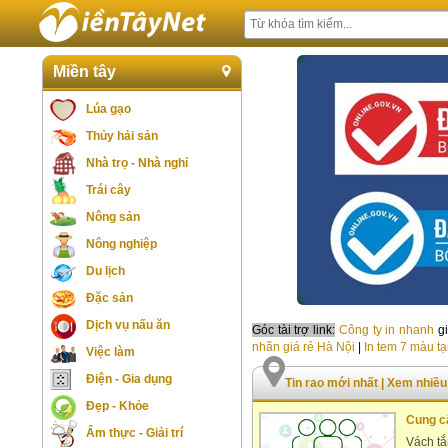
Miền tây
Lúa gạo
Thủy hải sản
Nhà trọ - Nhà nghỉ
Trái cây
Nông sản
Nông nghiệp
Du lịch
Đặc sản
Dịch vụ nấu ăn
Góc tài trợ link:
Công ty in nhanh
gi
nhãn giá rẻ Hà Nội
|
In tem 7 màu tạ
Việc làm
Điện - Gia dụng
Tin rao mới nhất
|
Xem nhiều
Đẹp - Khỏe
Cung c
Ẩm thực - Giải trí
Vách tắ