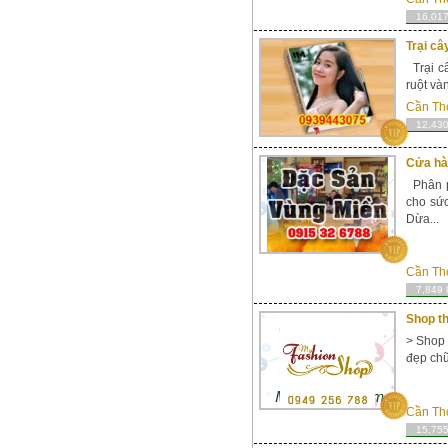
16,017
Trại câ
Trại c
ruột và
Cần Th
12,430
Cửa hà
Phân p
cho sức
Dừa...
Cần Th
7,849 
Shop t
> Shop 
đẹp chữ 
Cần Th
15,755