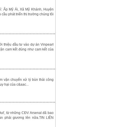
p Mỹ Ái, Xã Mỹ Khánh, Huyện
ầu phát triển thị trường chúng tôi
ới thiệu đầu tư vào dự án Vinpearl
nhuận cam kết đúng như cam kết của
m vận chuyển xử lý bùn thải công
uy hại của c&aac...
Out', từ những CĐV Arsenal đã bao
ần phải giương lên nữa.TIN LIÊN