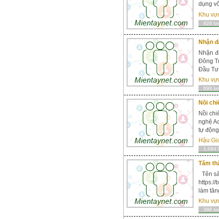
dụng vô
Khu vự
828 lư
Nhận đ
Nhận đ
Đông T
Đầu Tư:
Khu vự
698 lư
Nồi chi
Nồi chi
nghệ Ac
tự động
Hậu Gi
1,094 
Tấm th
Tên sả
https:
làm tăn
Khu vự
398 lư