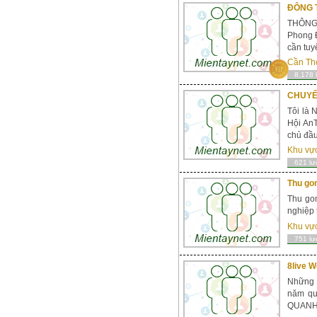
ĐÔNG T
THÔNG
Phong Đ
cần tuy
Cần Th
8,178 
CHUYỂ
Tôi là 
Hội AnT
chủ đầu
Khu vự
621 lư
Thu go
Thu go
nghiệp 
Khu vự
751 lư
8live W
Những t
năm qu
QUANHL