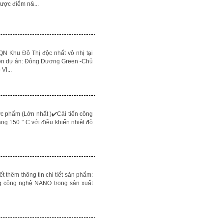
ược điểm n&...
N Khu Đô Thị độc nhất vô nhị tại
Tên dự án: Đông Dương Green -Chủ
Vi...
ực phẩm (Lớn nhất )✔️Cải tiến công
g 150 ° C với điều khiển nhiệt độ
êm thông tin chi tiết sản phẩm:
g công nghệ NANO trong sản xuất