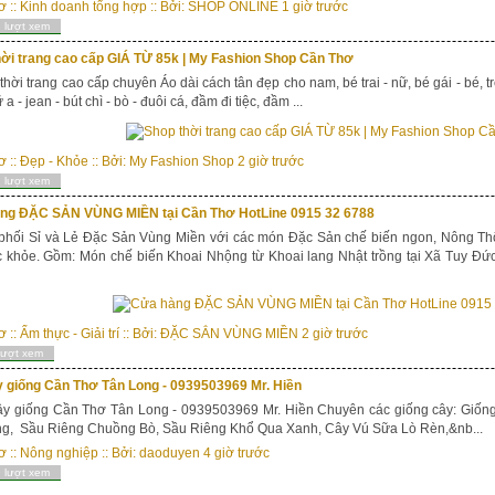
ơ
::
Kinh doanh tổng hợp
:: Bởi:
SHOP ONLINE
1 giờ trước
 lượt xem
hời trang cao cấp GIÁ TỪ 85k | My Fashion Shop Cần Thơ
thời trang cao cấp chuyên Áo dài cách tân đẹp cho nam, bé trai - nữ, bé gái - bé, t
a - jean - bút chì - bò - đuôi cá, đầm đi tiệc, đầm ...
ơ
::
Đẹp - Khỏe
:: Bởi:
My Fashion Shop
2 giờ trước
 lượt xem
ng ĐẶC SẢN VÙNG MIỀN tại Cần Thơ HotLine 0915 32 6788
hối Sỉ và Lẻ Đặc Sản Vùng Miền với các món Đặc Sản chế biến ngon, Nông Thổ
 khỏe. Gồm: Món chế biến Khoai Nhộng từ Khoai lang Nhật trồng tại Xã Tuy Đứ
ơ
::
Ẩm thực - Giải trí
:: Bởi:
ĐẶC SẲN VÙNG MIỀN
2 giờ trước
lượt xem
y giống Cần Thơ Tân Long - 0939503969 Mr. Hiền
ây giống Cần Thơ Tân Long - 0939503969 Mr. Hiền Chuyên các giống cây: Giốn
ng, Sầu Riêng Chuồng Bò, Sầu Riêng Khổ Qua Xanh, Cây Vú Sữa Lò Rèn,&nb...
ơ
::
Nông nghiệp
:: Bởi:
daoduyen
4 giờ trước
 lượt xem