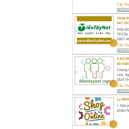
Cần Th
60,540
Shop th
467 29
Hợp tác
TP.Cần
0907 46
Cần Th
61,889
CAO HÙ
lãi suấ
Chúng 
cửa: 
QUA THẺ
Cần Th
16,854
Ly INOX
> Sản p
phẩm Nh
...