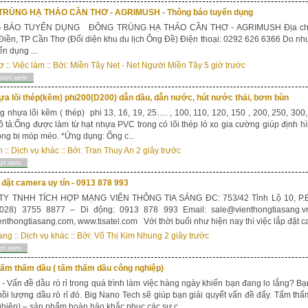
RÙNG HẠ THẢO CẦN THƠ - AGRIMUSH - Thông báo tuyển dụng
 BÁO TUYỂN DỤNG ĐÔNG TRÙNG HẠ THẢO CẦN THƠ - AGRIMUSH Địa chỉ: Ấ
iền, TP Cần Thơ (Đối diện khu du lịch Ông Đề) Điện thoại: 0292 626 6366 Do nhu c
ển dụng ...
ơ
::
Việc làm
:: Bởi:
Miền Tây Net - Net Người Miền Tây
5 giờ trước
lượt xem
̣a lõi thép(kẽm) phi200(D200) dẫn dầu, dẫn nước, hút nước thải, bơm bùn
g nhựa lõi kẽm ( thép) phi 13, 16, 19, 25…. , 100, 110, 120, 150 , 200, 250, 30
tả:Ống được làm từ hạt nhựa PVC trong có lõi thép lò xo gia cường giúp định hi
ông bị móp méo. *Ứng dụng: Ống c...
h
::
Dịch vụ khác
:: Bởi:
Tran Thuy An
2 giây trước
ợt xem
 đặt camera uy tín - 0913 878 993
Y TNHH TÍCH HỢP MẠNG VIỄN THÔNG TIA SÁNG ĐC: 753/42 Tỉnh Lộ 10, P.Bìn
 (028) 3755 8877 – Di động: 0913 878 993 Email: sale@vienthongtiasang.v
nthongtiasang.com, www.tisatel.com Với thời buổi như hiện nay thì việc lắp đặt c
ang
::
Dịch vụ khác
:: Bởi:
Võ Thị Kim Nhung
2 giây trước
ợt xem
ấm thấm dầu ( tấm thấm dầu công nghiệp)
ấn đề dầu rò rỉ trong quá trình làm việc hàng ngày khiến bạn đang lo lắng? Bạ
hồi lượng dầu rò rỉ đó. Big Nano Tech sẽ giúp bạn giải quyết vấn đề đấy. Tấm t
hiệp) – sản phẩm hoàn hảo khắc phục các sự c...