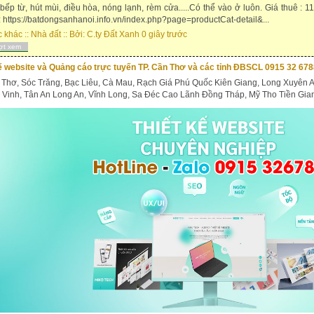
 bếp từ, hút mùi, điều hòa, nóng lạnh, rèm cửa.....Có thể vào ở luôn. Giá thuê : 
 https://batdongsanhanoi.info.vn/index.php?page=productCat-detail&...
c khác
::
Nhà đất
:: Bởi:
C.ty Đất Xanh
0 giây trước
ợt xem
ế website và Quảng cáo trực tuyến TP. Cần Thơ và các tỉnh ĐBSCL 0915 32 67
Thơ, Sóc Trăng, Bạc Liêu, Cà Mau, Rạch Giá Phú Quốc Kiên Giang, Long Xuyên 
à Vinh, Tân An Long An, Vĩnh Long, Sa Đéc Cao Lãnh Đồng Tháp, Mỹ Tho Tiền Gian