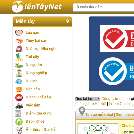
Miền tây
Lúa gạo
Thủy hải sản
Nhà trọ - Nhà nghỉ
Trái cây
Nông sản
Nông nghiệp
Du lịch
Đặc sản
Dịch vụ nấu ăn
Góc tài trợ link:
Công ty in nhanh
gi
nhãn giá rẻ Hà Nội
|
In tem 7 màu tạ
Việc làm
Điện - Gia dụng
Tin rao mới nhất
|
Xem nhiều
Đẹp - Khỏe
Cho th
Ẩm thực - Giải trí
Cho thu