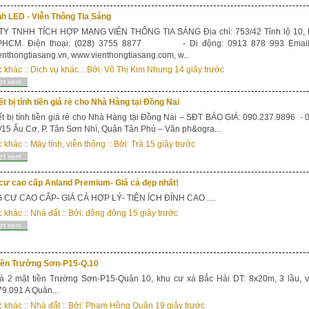
h LED - Viễn Thông Tia Sáng
Y TNHH TÍCH HỢP MẠNG VIỄN THÔNG TIA SÁNG Địa chỉ: 753/42 Tỉnh lộ 10, KP
PHCM. Điện thoại: (028) 3755 8877 - Di động: 0913 878 993 Email: s
nthongtiasang.vn, www.vienthongtiasang.com, w...
c khác
::
Dịch vụ khác
:: Bởi:
Võ Thị Kim Nhung
14 giây trước
ợt xem
ết bị tính tiền giá rẻ cho Nhà Hàng tại Đồng Nai
ết bị tính tiền giá rẻ cho Nhà Hàng tại Đồng Nai – SĐT BÁO GIÁ: 090.237.9896 - 0
/15 Âu Cơ, P. Tân Sơn Nhì, Quận Tân Phú – Văn ph&ogra...
c khác
::
Máy tính, viễn thông
:: Bởi:
Trà
15 giây trước
ợt xem
cư cao cấp Anland Premium- Giá cả đẹp nhất!
CƯ CAO CẤP- GIÁ CẢ HỢP LÝ- TIỆN ÍCH ĐỈNH CAO ....
c khác
::
Nhà đất
:: Bởi:
đông đông
15 giây trước
ợt xem
tiền Trường Sơn-P15-Q.10
 2 mặt tiền Trường Sơn-P15-Quận 10, khu cư xá Bắc Hải DT: 8x20m, 3 lầu, vị t
9.091 A Quân...
c khác
::
Nhà đất
:: Bởi:
Phạm Hồng Quân
19 giây trước