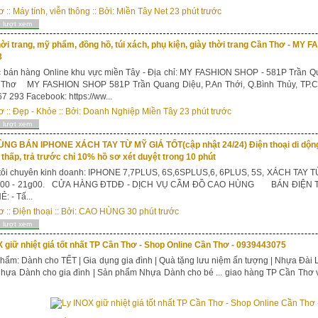
ơ
::
Máy tính, viễn thông
:: Bởi:
Miền Tây Net
23 phút trước
 lượt xem
ời trang, mỹ phẩm, đồng hồ, túi xách, phụ kiện, giày thời trang Cần Thơ - M
3
 bán hàng Online khu vực miền Tây - Địa chỉ: MY FASHION SHOP - 581P Trần Qu
 Thơ MY FASHION SHOP 581P Trần Quang Diệu, P.An Thới, Q.Bình Thủy, TP.Cầ
7 293 Facebook: https://ww...
ơ
::
Đẹp - Khỏe
:: Bởi:
Doanh Nghiệp Miền Tây
23 phút trước
 lượt xem
NG BÁN IPHONE XÁCH TAY TỪ MỸ GIÁ TỐT(cập nhật 24/24) Điện thoại di dộng,
t thấp, trả trước chỉ 10% hồ sơ xét duyệt trong 10 phút
tôi chuyên kinh doanh: IPHONE 7,7PLUS, 6S,6SPLUS,6, 6PLUS, 5S, XÁCH TAY TỪ
9g00 - 21g00. CỬA HÀNG ĐTDĐ - DỊCH VỤ CẦM ĐỒ CAO HÙNG BÁN ĐIỆN
: - Tấ...
ơ
::
Điện thoại
:: Bởi:
CAO HÙNG
30 phút trước
 lượt xem
 giữ nhiệt giá tốt nhất TP Cần Thơ - Shop Online Cần Thơ - 0939443075
hẩm: Dành cho TẾT | Gia dụng gia đình | Quà tặng lưu niệm ấn tượng | Nhựa Đài 
ựa Dành cho gia đình | Sản phẩm Nhựa Dành cho bé ... giao hàng TP Cần Thơ v