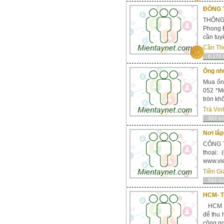
ĐÔNG T
THÔNG
Phong Đ
cần tuy
Cần Th
8,170 
Ống như
Mua ốn
052 *Mô 
tròn kh
Trà Vin
393 lư
Nơi lắp
CÔNG T
thoại:
www.vie
Tiền Gi
584 lư
HCM- T
HCM - V
để thu 
công ng