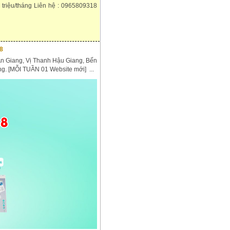
11 triệu/tháng Liên hệ : 0965809318
88
An Giang, Vị Thanh Hậu Giang, Bến
g. [MỖI TUẦN 01 Website mới] ...