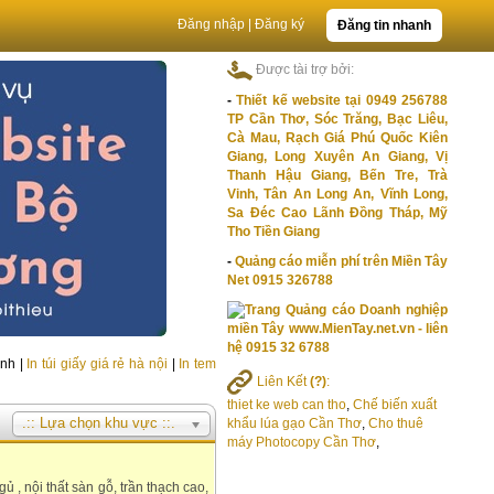
Đăng nhập
|
Đăng ký
Đăng tin nhanh
Được tài trợ bởi:
-
Thiết kế website tại 0949 256788
TP Cần Thơ, Sóc Trăng, Bạc Liêu,
Cà Mau, Rạch Giá Phú Quốc Kiên
Giang, Long Xuyên An Giang, Vị
Thanh Hậu Giang, Bến Tre, Trà
Vinh, Tân An Long An, Vĩnh Long,
Sa Đéc Cao Lãnh Đồng Tháp, Mỹ
Tho Tiền Giang
-
Quảng cáo miễn phí trên Miền Tây
Net 0915 326788
nh |
In túi giấy giá rẻ hà nội
|
In tem
Liên Kết
(?)
:
thiet ke web can tho
,
Chế biến xuất
.:: Lựa chọn khu vực ::.
khẩu lúa gạo Cần Thơ
,
Cho thuê
máy Photocopy Cần Thơ
,
 nội thất sàn gỗ, trần thạch cao,