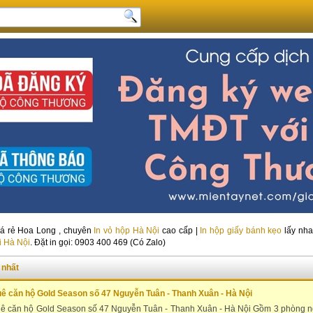
á rẻ Hoa Long , chuyên
In vỏ hộp Hà Nội
cao cấp |
In hộp giấy bánh kẹo
lấy nha
i Hà Nội
. Đặt in gọi: 0903 400 469 (Có Zalo)
 nhất
uê căn hộ Gold Season số 47 Nguyễn Tuân - Thanh Xuân - Hà Nội
ê căn hộ Gold Season số 47 Nguyễn Tuân - Thanh Xuân - Hà Nội Gồm 3 phòng ngủ ,