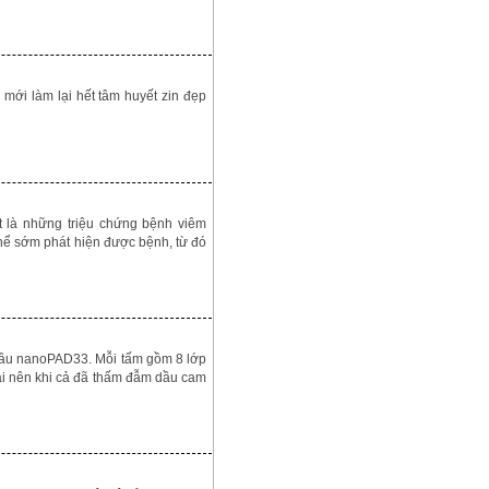
mới làm lại hết tâm huyết zin đẹp
t là những triệu chứng bệnh viêm
thể sớm phát hiện được bệnh, từ đó
u nanoPAD33. Mỗi tấm gồm 8 lớp
ại nên khi cả đã thấm đẫm dầu cam