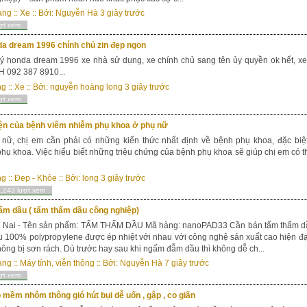
ang
::
Xe
:: Bởi:
Nguyễn Hà
3 giây trước
ợt xem
da dream 1996 chính chủ zin đẹp ngon
ý honda dream 1996 xe nhà sử dụng, xe chính chủ sang tên ủy quyền ok hết, xe 
H 092 387 8910...
ng
::
Xe
:: Bởi:
nguyễn hoàng long
3 giây trước
ợt xem
iện của bệnh viêm nhiễm phụ khoa ở phụ nữ
 nữ, chị em cần phải có những kiến thức nhất định về bệnh phụ khoa, đặc biệ
hụ khoa. Việc hiểu biết những triệu chứng của bệnh phụ khoa sẽ giúp chị em có 
ng
::
Đẹp - Khỏe
:: Bởi:
long
3 giây trước
,243 lượt xem
ấm dầu ( tấm thấm dầu công nghiệp)
ai - Tên sản phẩm: TẤM THẤM DẦU Mã hàng: nanoPAD33 Cần bán tấm thấm dầ
ệu 100% polypropylene được ép nhiệt với nhau với công nghệ sản xuất cao hiện đ
ông bị sơn rách. Dù trước hay sau khi ngấm đẫm dầu thì không dễ ch...
ang
::
Máy tính, viễn thông
:: Bởi:
Nguyễn Hà
7 giây trước
ợt xem
 mềm nhôm thông gió hút bụi dễ uốn , gập , co giãn