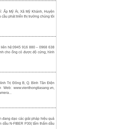
p Mỹ Ái, Xã Mỹ Khánh, Huyện
ầu phát triển thị trường chúng tôi
0, liên hệ:0945 916 880 – 0968 638
̀nh cho ống có được độ cứng, hình
h Trị Đông B, Q. Bình Tân Điện
n Web: www.vienthongtiasang.vn,
amera...
n đang dạo các giải pháp hiệu quả
hấm dầu N-FIBER P30( tấm thấm dầu