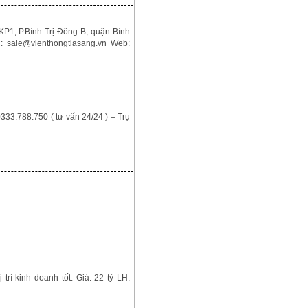
1, P.Bình Trị Đông B, quận Bình
ale@vienthongtiasang.vn Web:
333.788.750 ( tư vấn 24/24 ) – Trụ
rí kinh doanh tốt. Giá: 22 tỷ LH: