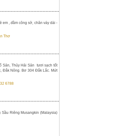
rẻ em , đầm công sở, chân váy dài -
 Sản, Thủy Hải Sản tươi sạch tốt
c, Đắk Nông. Bơ 304 Đắk Lắc. Mứt
g Sầu Riêng Musangkin (Malaysia)