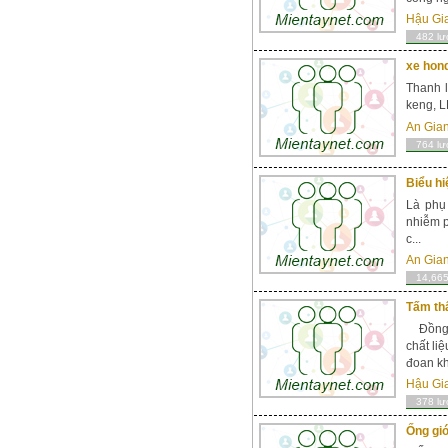
Hậu Gi
482 lư
xe hon
Thanh l
keng, L
An Gia
764 lư
Biểu h
Là phụ
nhiễm p
c...
An Gia
14,665
Tấm th
Đồng N
chất li
đoan kh
Hậu Gi
378 lư
Ống gió