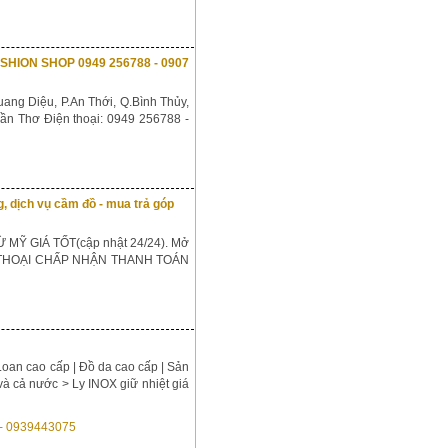
Y FASHION SHOP 0949 256788 - 0907
ang Diệu, P.An Thới, Q.Bình Thủy,
n Thơ Điện thoại: 0949 256788 -
 dịch vụ cầm đồ - mua trả góp
 MỸ GIÁ TỐT(cập nhật 24/24). Mở
 THOẠI CHẤP NHẬN THANH TOÁN
Loan cao cấp | Đồ da cao cấp | Sản
à cả nước > Ly INOX giữ nhiệt giá