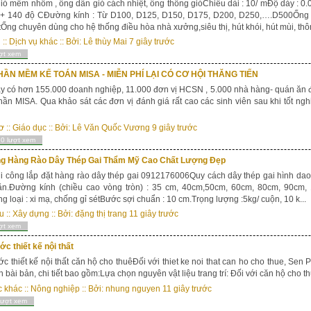
ió mềm nhôm , ống dẫn gió cách nhiệt, ống thông gióChiều dài : 10/ mĐộ dày : 0
 + 140 độ CĐường kính : Từ D100, D125, D150, D175, D200, D250,….D500Ống
ốtỐng chuyên dùng cho hệ thống điều hòa nhà xưởng,siêu thị, hút khói, hút mùi, thôn
u
::
Dịch vụ khác
:: Bởi:
Lê thùy Mai
7 giây trước
ợt xem
ẦN MỀM KẾ TOÁN MISA - MIỄN PHÍ LẠI CÓ CƠ HỘI THĂNG TIẾN
ay có hơn 155.000 doanh nghiệp, 11.000 đơn vị HCSN , 5.000 nhà hàng- quán ă
hần MISA. Qua khảo sát các đơn vị đánh giá rất cao các sinh viên sau khi tốt ngh
ơ
::
Giáo dục
:: Bởi:
Lê Văn Quốc Vương
9 giây trước
0 lượt xem
ng Hàng Rào Dây Thép Gai Thẩm Mỹ Cao Chất Lượng Đẹp
i công lắp đặt hàng rào dây thép gai 0912176006Quy cách dây thép gai hình dao:S
ăn.Đường kính (chiều cao vòng tròn) : 35 cm, 40cm,50cm, 60cm, 80cm, 90cm, 
g loại : xi mạ, chống gỉ sétBước sợi chuẩn : 10 cm.Trọng lượng :5kg/ cuộn, 10 k...
u
::
Xây dựng
:: Bởi:
đặng thị trang
11 giây trước
ợt xem
c thiết kế nội thất
c thiết kế nội thất căn hộ cho thuêĐối với thiet ke noi that can ho cho thue, Se
nh bài bản, chi tiết bao gồm:Lựa chọn nguyên vật liệu trang trí: Đối với căn hộ cho th
c khác
::
Nông nghiệp
:: Bởi:
nhung nguyen
11 giây trước
lượt xem