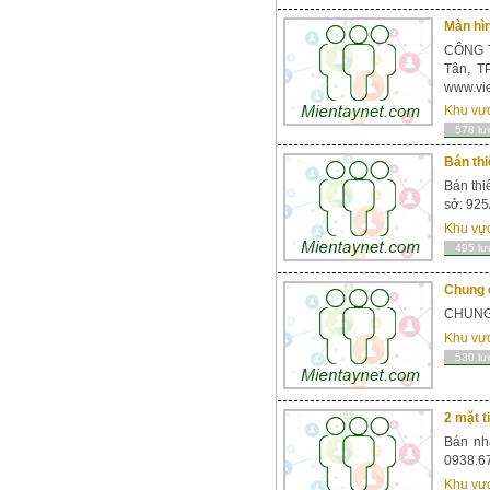
Màn hìn
CÔNG T
Tân, T
www.vie
Khu vự
578 lư
Bán thi
Bán thi
sở: 925
Khu vự
495 lư
Chung 
CHUNG 
Khu vự
530 lư
2 mặt 
Bán nhà
0938.67
Khu vự