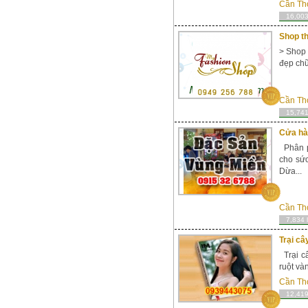
Cần Th
16,003
Shop t
> Shop 
đẹp chữ 
Cần Th
15,741
Cửa hà
Phân p
cho sức
Dừa...
Cần Th
7,834 
Trại câ
Trại c
ruột và
Cần Th
12,419