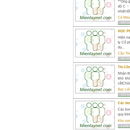
**Ống g
độ C ~
nhiệt t
Cà Ma
403 lư
HỌC PH
Hiện n
ty Cổ p
dụ...
Cần Th
457,07
Thi Cô
Nhận th
khó kh
cắtChủn
Bạc Liê
320 lư
Các bướ
Các bướ
quy trì
Khu vự
1,046 