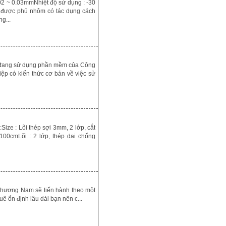
.02 ~ 0.03mmNhiệt độ sử dụng : -30
 được phủ nhôm có tác dụng cách
g...
n đang sử dụng phần mềm của Công
iệp có kiến thức cơ bản về việc sử
ize : Lõi thép sợi 3mm, 2 lớp, cắt
100cmLõi : 2 lớp, thép dai chống
n Phương Nam sẽ tiến hành theo một
uê ổn định lâu dài bạn nên c...